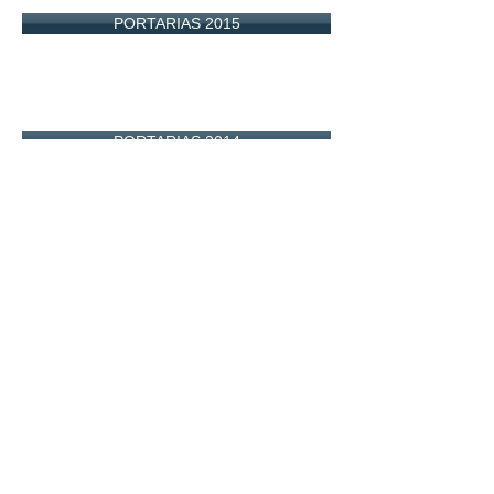
PORTARIAS 2015
PORTARIAS 2014
SOBRE
IPESC - Instituto de Previdência
Social dos Servidores Públicos de
São José do Calçado ES
CEP:
29470-000
CNPJ:
05.271.924
/0001-46