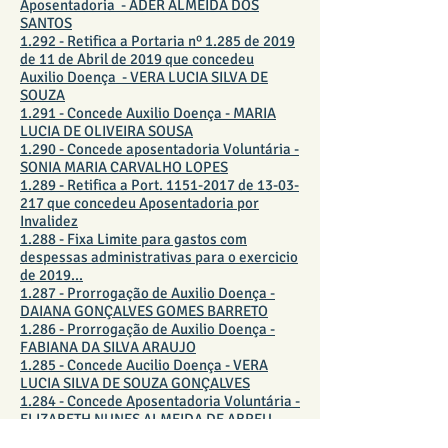
Aposentadoria - ADER ALMEIDA DOS
SANTOS
1.292 - Retifica a Portaria nº 1.285 de 2019
de 11 de Abril de 2019 que concedeu
Auxilio Doença - VERA LUCIA SILVA DE
SOUZA
1.291 - Concede Auxilio Doença - MARIA
LUCIA DE OLIVEIRA SOUSA​
1.290 - Concede aposentadoria Voluntária -
SONIA MARIA CARVALHO LOPES
1.289 - Retifica a Port. 1151-2017 de 13-03-
217 que concedeu Aposentadoria por
Invalidez
1.288 - Fixa Limite para gastos com
despessas administrativas para o exercicio
de 2019...
1.287 - Prorrogação de Auxilio Doença -
DAIANA GONÇALVES GOMES BARRETO
1.286 - Prorrogação de Auxilio Doença -
FABIANA DA SILVA ARAUJO
1.285 - Concede Aucilio Doença - VERA
LUCIA SILVA DE SOUZA GONÇALVES
1.284 - Concede Aposentadoria Voluntária -
ELIZABETH NUNES ALMEIDA DE ABREU
1.283 - Concede Cota de Salário Familia -