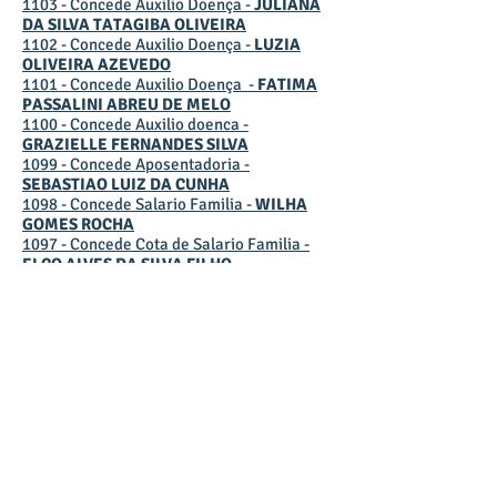
1103 - Concede Auxilio Doença -
JULIANA
DA SILVA TATAGIBA OLIVEIRA
1102 - Concede Auxilio Doença -
LUZIA
OLIVEIRA AZEVEDO
1101 - Concede Auxilio Doença -
FATIMA
PASSALINI ABREU DE MELO
1100 - Concede Auxilio doenca -
GRAZIELLE FERNANDES SILVA
1099 - Concede Aposentadoria -
SEBASTIAO LUIZ DA CUNHA
1098 - Concede Salario Familia -
WILHA
GOMES ROCHA
1097 - Concede Cota de Salario Familia -
ELÇO ALVES DA SILVA FILHO
1096 - Concede Cota de Salario Familia -
MANOEL MESSIAS DA SILVA GIVISE
1095 -
Reajusta Valores das Cotas de
Salario Familia
1094 - Concede Aposentadoria -
LESIA
MARIA BELONI UGATI
1093 - Concede Aposentadoria -
ROSANGELA ALEXANDRE
SOBRE
IPESC - Instituto de Previdência