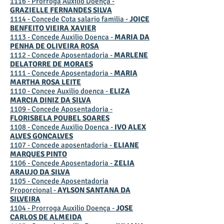
1116 - Prorroga Auxilio Doença -
GRAZIELLE FERNANDES SILVA
1114 - Concede Cota salario familia -
JOICE
BENFEITO VIEIRA XAVIER
1113 - Concede Auxilio Doenca -
MARIA DA
PENHA DE OLIVEIRA ROSA
1112 - Concede Aposentadoria -
MARLENE
DELATORRE DE MORAES
1111 - Concede Aposentadoria -
MARIA
MARTHA ROSA LEITE
1110 - Concee Auxilio doenca -
ELIZA
MARCIA DINIZ DA SILVA
1109 - Concede Aposentadoria -
FLORISBELA POUBEL SOARES
1108 - Concede Auxilio Doenca -
IVO ALEX
ALVES GONCALVES
1107 - Concede aposentadoria -
ELIANE
MARQUES PINTO
1106 - Concede Aposentadoria -
ZELIA
ARAUJO DA SILVA
1105 - Concede Aposentadoria
Proporcional -
AYLSON SANTANA DA
SILVEIRA
1104 - Prorroga Auxilio Doença -
JOSE
CARLOS DE ALMEIDA