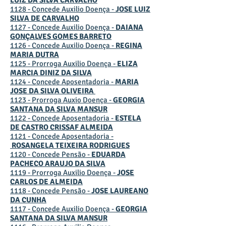
LUIZ DA SILVA CARVALHO
1128 - Concede Auxilio Doença -
JOSE LUIZ
SILVA DE CARVALHO
1127 - Concede Auxilio Doença -
DAIANA
GONÇALVES GOMES BARRETO
1126 - Concede Auxilio Doença -
REGINA
MARIA DUTRA
1125 - Prorroga Auxilio Doença -
ELIZA
MARCIA DINIZ DA SILVA
1124 - Concede Aposentadoria -
MARIA
JOSE DA SILVA OLIVEIRA
1123 - Prorroga Auxio Doença -
GEORGIA
SANTANA DA SILVA MANSUR​
1122 - Concede Aposentadoria -
ESTELA
DE CASTRO CRISSAF ALMEIDA​
1121 - Concede Aposentadoria -
ROSANGELA TEIXEIRA RODRIGUES
1120 - Concede Pensão -
EDUARDA
PACHECO ARAUJO DA SILVA
1119 - Prorroga Auxilio Doença -
JOSE
CARLOS DE ALMEIDA​
1118 - Concede Pensão -
JOSE LAUREANO
DA CUNHA
1117 - Concede Auxilio Doença -
GEORGIA
SANTANA DA SILVA MANSUR