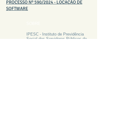
PROCESSO Nº 590/2024 - LOCAÇÃO DE
SOFTWARE
SOBRE
IPESC - Instituto de Previdência
Social dos Servidores Públicos de
São José do Calçado ES
CEP:
29470-000
CNPJ:
05.271.924
/0001-46
FALE CONOSCO
Rua Francisco Vieira de Resende, 62
Centro - São José do Calçado ES
Tel:
28 3556-1700
PRECISA DE AJUDA?
LIGUE 28 3556-1700