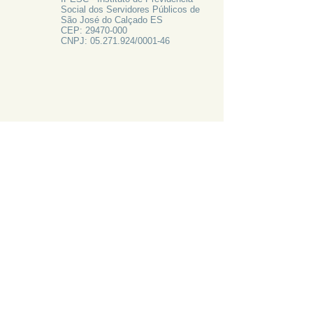
Social dos Servidores Públicos de
São José do Calçado ES
CEP:
29470-000
CNPJ:
05.271.924
/0001-46
FALE CONOSCO
Rua Francisco Vieira de Resende, 62
Centro - São José do Calçado ES
Tel:
28 3556-1700
PRECISA DE AJUDA?
LIGUE 28 3556-1700
ATAS 2024