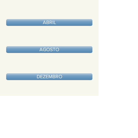
ABRIL
AGOSTO
DEZEMBRO
SOBRE
IPESC - Instituto de Previdência
Social dos Servidores Públicos de
São José do Calçado ES
CEP:
29470-000
CNPJ:
05.271.924
/0001-46