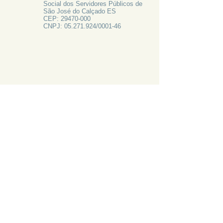
Social dos Servidores Públicos de
São José do Calçado ES
CEP:
29470-000
CNPJ:
05.271.924
/0001-46
FALE CONOSCO
Rua Francisco Vieira de Resende, 62
Centro - São José do Calçado ES
Tel:
28 3556-1700
PRECISA DE AJUDA?
LIGUE 28 3556-1700
ATAS 2024
CANAL DE EMAIL: