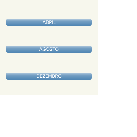
ABRIL
AGOSTO
DEZEMBRO
SOBRE
IPESC - Instituto de Previdência
Social dos Servidores Públicos de
São José do Calçado ES
CEP:
29470-000
CNPJ:
05.271.924
/0001-46