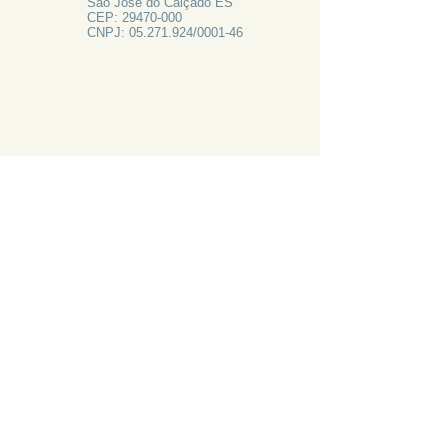
São José do Calçado ES
CEP:
29470-000
CNPJ:
05.271.924
/0001-46
FALE CONOSCO
Rua Francisco Vieira de Resende, 62
Centro - São José do Calçado ES
Tel:
28 3556-1700
PRECISA DE AJUDA?
LIGUE 28 3556-1700
ATAS 2024
CANAL DE EMAIL: