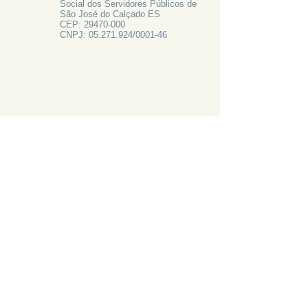
Social dos Servidores Públicos de
São José do Calçado ES
CEP:
29470-000
CNPJ:
05.271.924
/0001-46
FALE CONOSCO
Rua Francisco Vieira de Resende, 62
Centro - São José do Calçado ES
Tel:
28 3556-1700
PRECISA DE AJUDA?
LIGUE 28 3556-1700
ATAS 2024
CANAL DE EMAIL: