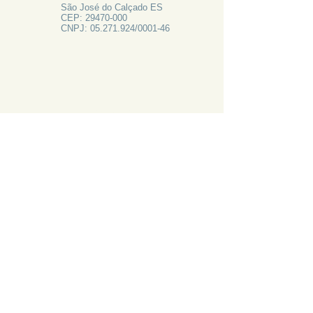
São José do Calçado ES
CEP:
29470-000
CNPJ:
05.271.924
/0001-46
FALE CONOSCO
Rua Francisco Vieira de Resende, 62
Centro - São José do Calçado ES
Tel:
28 3556-1700
PRECISA DE AJUDA?
LIGUE 28 3556-1700
ATAS 2024
CANAL DE EMAIL: