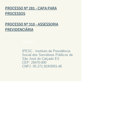
PROCESSO Nº 281 - CAPA PARA
PROCESSOS
PROCESSO Nº 310 - ASSESSORIA
PREVIDENCIÁRIA
SOBRE
IPESC - Instituto de Previdência
Social dos Servidores Públicos de
São José do Calçado ES
CEP:
29470-000
CNPJ:
05.271.924
/0001-46
FALE CONOSCO
Rua Francisco Vieira de Resende, 62
Centro - São José do Calçado ES