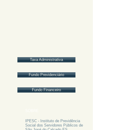
POSIÇÃO BANCÁRIA /
FLUXO DE CAIXA 2022
Taxa Administrativa
Fundo Previdenciário
Fundo Financeiro
SOBRE
IPESC - Instituto de Previdência
Social dos Servidores Públicos de
São José do Calçado ES