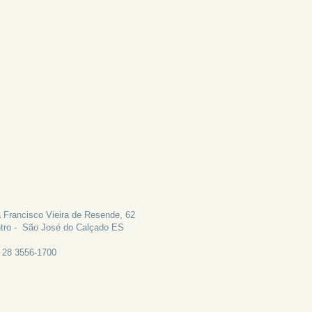
LE CONOSCO
 Francisco Vieira de Resende, 62
tro - São José do Calçado ES
: 28 3556-1700
CANAL DE EMAIL: