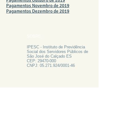
Pagamentos Outubro de 2019
Pagamentos Novembro de 2019
Pagamentos Dezembro de 2019
SOBRE
IPESC - Instituto de Previdência
Social dos Servidores Públicos de
São José do Calçado ES
CEP:
29470-000
CNPJ:
05.271.924
/0001-46
FALE CONOSCO
Rua Francisco Vieira de Resende, 62
Centro - São José do Calçado ES
Tel:
28 3556-1700