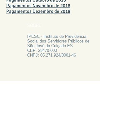
Pagamentos Outubro de 2018
Pagamentos Novembro de 2018
Pagamentos Dezembro de 2018
SOBRE
IPESC - Instituto de Previdência
Social dos Servidores Públicos de
São José do Calçado ES
CEP:
29470-000
CNPJ:
05.271.924
/0001-46
FALE CONOSCO
Rua Francisco Vieira de Resende, 62
Centro - São José do Calçado ES
Tel:
28 3556-1700
PRECISA DE AJUDA?