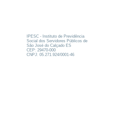
SOBRE
IPESC - Instituto de Previdência
Social dos Servidores Públicos de
São José do Calçado ES
CEP:
29470-000
CNPJ:
05.271.924
/0001-46
FALE CONOSCO
Rua Francisco Vieira de Resende, 62
Centro - São José do Calçado ES
Tel:
28 3556-1700
PRECISA DE AJUDA?