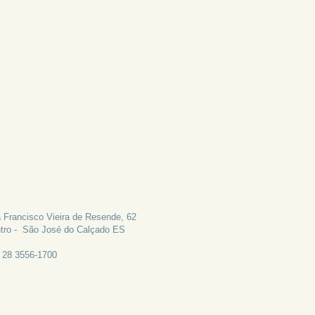
LE CONOSCO
 Francisco Vieira de Resende, 62
tro - São José do Calçado ES
: 28 3556-1700
CANAL DE EMAIL: