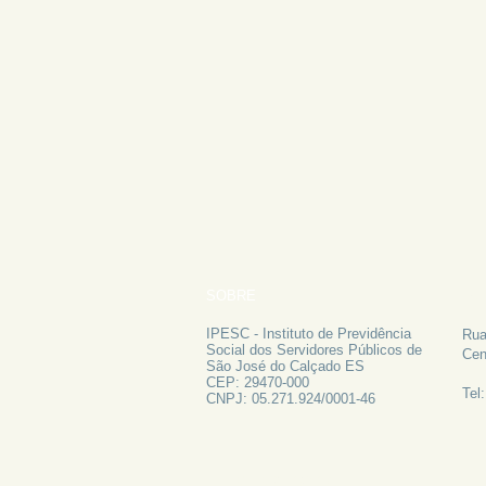
SOBRE
FA
IPESC - Instituto de Previdência
Rua
Social dos Servidores Públicos de
Cen
São José do Calçado ES
CEP: 29470-000
Tel
CNPJ: 05.271.924/0001-46
ATAS 2024