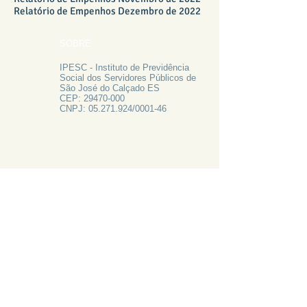
Relatório de Empenhos Dezembro de 2022
SOBRE
IPESC - Instituto de Previdência
Social dos Servidores Públicos de
São José do Calçado ES
CEP:
29470-000
CNPJ:
05.271.924
/0001-46
FALE CONOSCO
Rua Francisco Vieira de Resende, 62
Centro - São José do Calçado ES
Tel:
28 3556-1700
PRECISA DE AJUDA?
LIGUE 28 3556-1700