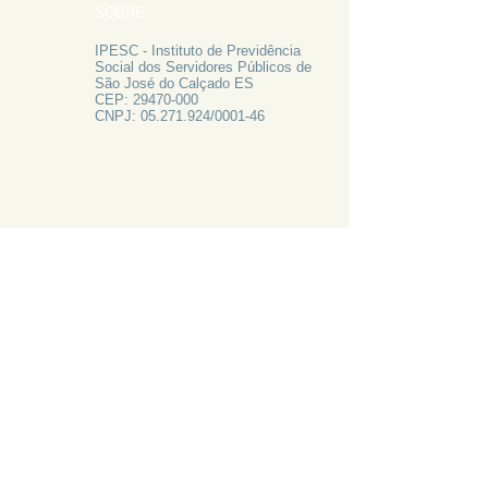
SOBRE
IPESC - Instituto de Previdência
Social dos Servidores Públicos de
São José do Calçado ES
CEP:
29470-000
CNPJ:
05.271.924
/0001-46
FALE CONOSCO
Rua Francisco Vieira de Resende, 62
Centro - São José do Calçado ES
Tel:
28 3556-1700
PRECISA DE AJUDA?
LIGUE 28 3556-1700