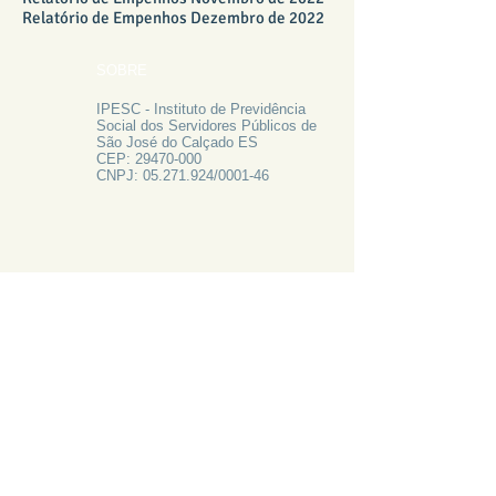
Relatório de Empenhos Dezembro de 2022
SOBRE
IPESC - Instituto de Previdência
Social dos Servidores Públicos de
São José do Calçado ES
CEP:
29470-000
CNPJ:
05.271.924
/0001-46
FALE CONOSCO
Rua Francisco Vieira de Resende, 62
Centro - São José do Calçado ES
Tel:
28 3556-1700
PRECISA DE AJUDA?
LIGUE 28 3556-1700