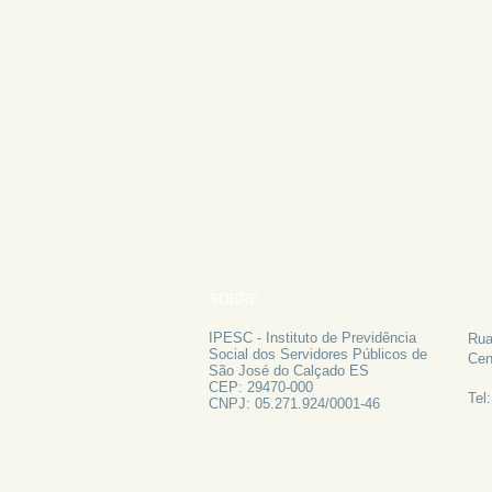
SOBRE
FA
IPESC - Instituto de Previdência
Rua
Social dos Servidores Públicos de
Cen
São José do Calçado ES
CEP: 29470-000
Tel
CNPJ: 05.271.924/0001-46
ATAS 2024