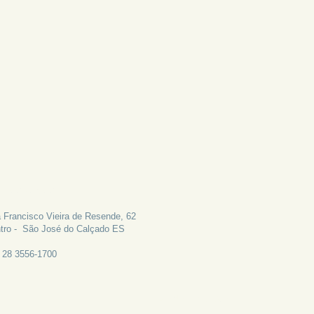
LE CONOSCO
 Francisco Vieira de Resende, 62
tro - São José do Calçado ES
: 28 3556-1700
CANAL DE EMAIL: