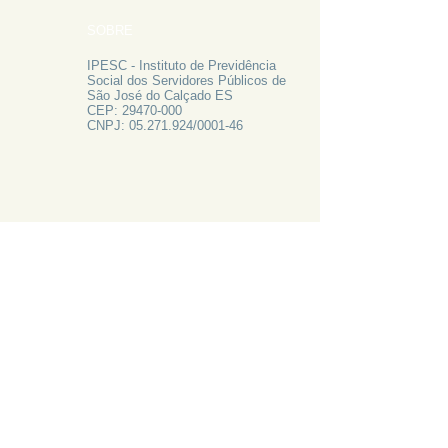
SOBRE
IPESC - Instituto de Previdência
Social dos Servidores Públicos de
São José do Calçado ES
CEP:
29470-000
CNPJ:
05.271.924
/0001-46
FALE CONOSCO
Rua Francisco Vieira de Resende, 62
Centro - São José do Calçado ES
Tel:
28 3556-1700
PRECISA DE AJUDA?
LIGUE 28 3556-1700