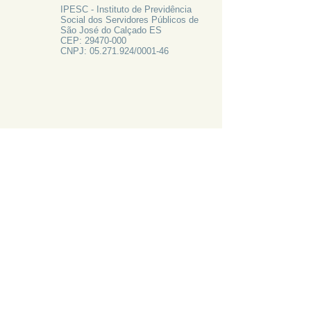
IPESC - Instituto de Previdência
Social dos Servidores Públicos de
São José do Calçado ES
CEP:
29470-000
CNPJ:
05.271.924
/0001-46
FALE CONOSCO
Rua Francisco Vieira de Resende, 62
Centro - São José do Calçado ES
Tel:
28 3556-1700
PRECISA DE AJUDA?
LIGUE 28 3556-1700
ATAS 2024