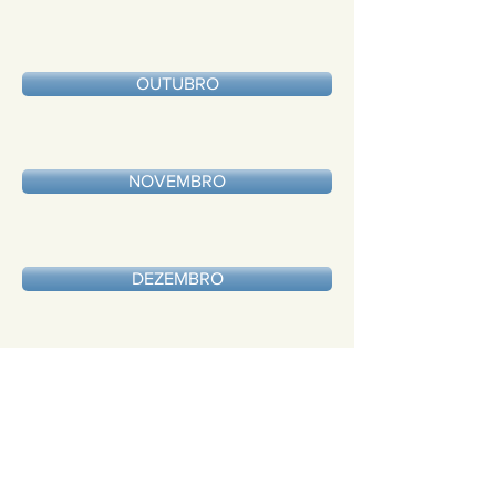
OUTUBRO
NOVEMBRO
DEZEMBRO
SOBRE
IPESC - Instituto de Previdência
Social dos Servidores Públicos de
São José do Calçado ES
CEP:
29470-000
CNPJ:
05.271.924
/0001-46