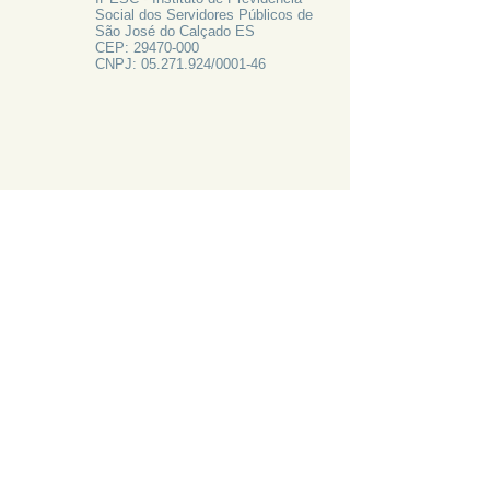
Social dos Servidores Públicos de
São José do Calçado ES
CEP:
29470-000
CNPJ:
05.271.924
/0001-46
FALE CONOSCO
Rua Francisco Vieira de Resende, 62
Centro - São José do Calçado ES
Tel:
28 3556-1700
PRECISA DE AJUDA?
LIGUE 28 3556-1700
ATAS 2024