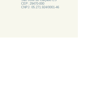
CEP:
29470-000
CNPJ:
05.271.924
/0001-46
FALE CONOSCO
Rua Francisco Vieira de Resende, 62
Centro - São José do Calçado ES
Tel:
28 3556-1700
PRECISA DE AJUDA?
LIGUE 28 3556-1700
ATAS 2024
CANAL DE EMAIL: