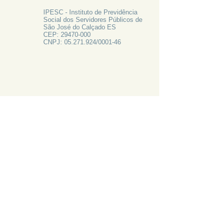
IPESC - Instituto de Previdência
Social dos Servidores Públicos de
São José do Calçado ES
CEP:
29470-000
CNPJ:
05.271.924
/0001-46
FALE CONOSCO
Rua Francisco Vieira de Resende, 62
Centro - São José do Calçado ES
Tel:
28 3556-1700
PRECISA DE AJUDA?
LIGUE 28 3556-1700
ATAS 2024