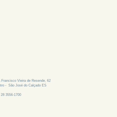
LE CONOSCO
 Francisco Vieira de Resende, 62
tro - São José do Calçado ES
: 28 3556-1700
CANAL DE EMAIL: