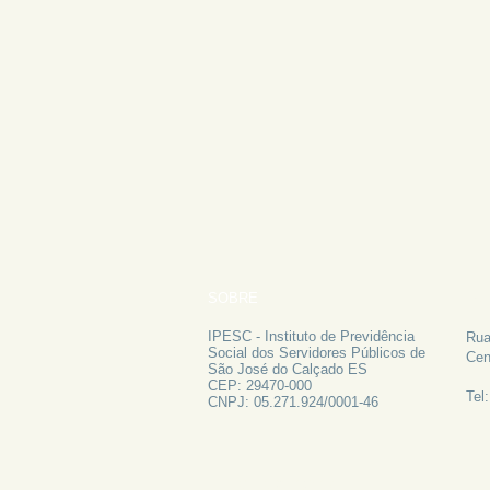
SOBRE
FA
IPESC - Instituto de Previdência
Rua
Social dos Servidores Públicos de
Cen
São José do Calçado ES
CEP: 29470-000
Tel
CNPJ: 05.271.924/0001-46
ATAS 2024