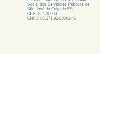
Social dos Servidores Públicos de
São José do Calçado ES
CEP:
29470-000
CNPJ:
05.271.924
/0001-46
FALE CONOSCO
Rua Francisco Vieira de Resende, 62
Centro - São José do Calçado ES
Tel:
28 3556-1700
PRECISA DE AJUDA?
LIGUE 28 3556-1700
ATAS 2024