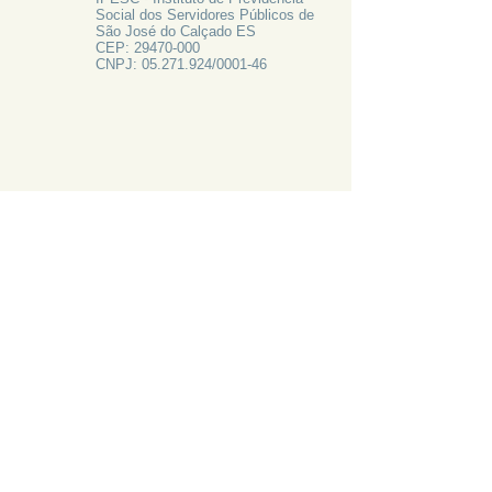
Social dos Servidores Públicos de
São José do Calçado ES
CEP:
29470-000
CNPJ:
05.271.924
/0001-46
FALE CONOSCO
Rua Francisco Vieira de Resende, 62
Centro - São José do Calçado ES
Tel:
28 3556-1700
PRECISA DE AJUDA?
LIGUE 28 3556-1700
ATAS 2024