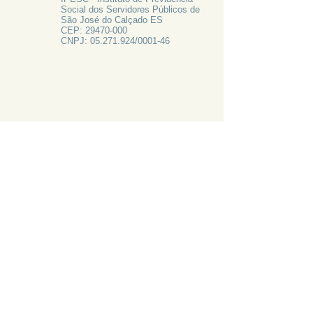
Social dos Servidores Públicos de
São José do Calçado ES
CEP:
29470-000
CNPJ:
05.271.924
/0001-46
FALE CONOSCO
Rua Francisco Vieira de Resende, 62
Centro - São José do Calçado ES
Tel:
28 3556-1700
PRECISA DE AJUDA?
LIGUE 28 3556-1700
ATAS 2024