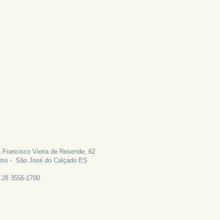
LE CONOSCO
 Francisco Vieira de Resende, 62
tro - São José do Calçado ES
: 28 3556-1700
CANAL DE EMAIL: