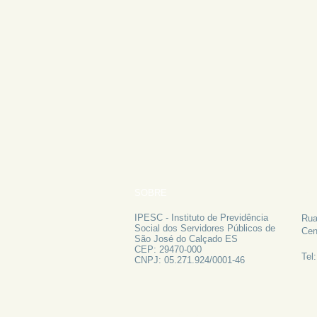
SOBRE
FA
IPESC - Instituto de Previdência
Rua
Social dos Servidores Públicos de
Cen
São José do Calçado ES
CEP: 29470-000
Tel
CNPJ: 05.271.924/0001-46
ATAS 2024