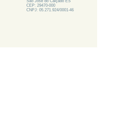
São José do Calçado ES
CEP:
29470-000
CNPJ:
05.271.924
/0001-46
FALE CONOSCO
Rua Francisco Vieira de Resende, 62
Centro - São José do Calçado ES
Tel:
28 3556-1700
PRECISA DE AJUDA?
LIGUE 28 3556-1700
ATAS 2024
CANAL DE EMAIL: