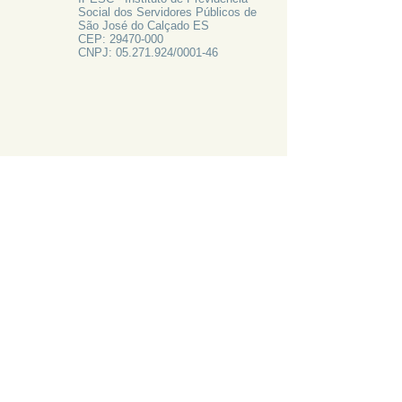
Social dos Servidores Públicos de
São José do Calçado ES
CEP:
29470-000
CNPJ:
05.271.924
/0001-46
FALE CONOSCO
Rua Francisco Vieira de Resende, 62
Centro - São José do Calçado ES
Tel:
28 3556-1700
PRECISA DE AJUDA?
LIGUE 28 3556-1700
ATAS 2024