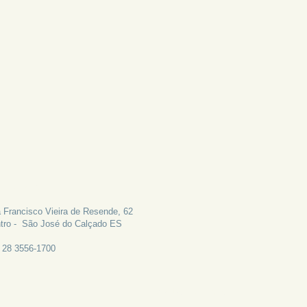
LE CONOSCO
 Francisco Vieira de Resende, 62
tro - São José do Calçado ES
: 28 3556-1700
CANAL DE EMAIL: