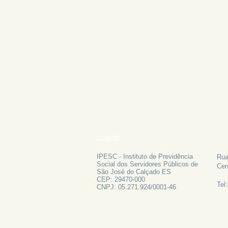
SOBRE
FA
IPESC - Instituto de Previdência
Rua
Social dos Servidores Públicos de
Cen
São José do Calçado ES
CEP: 29470-000
Tel
CNPJ: 05.271.924/0001-46
ATAS 2024