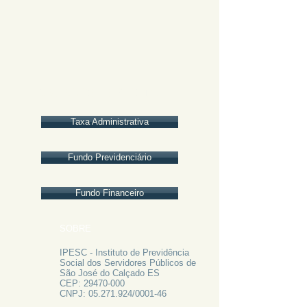
BALANCETES 2018
Taxa Administrativa
Fundo Previdenciário
Fundo Financeiro
SOBRE
IPESC - Instituto de Previdência
Social dos Servidores Públicos de
São José do Calçado ES
CEP:
29470-000
CNPJ:
05.271.924
/0001-46