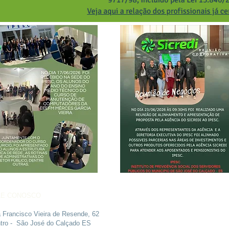
LE CONOSCO
 Francisco Vieira de Resende, 62
tro - São José do Calçado ES